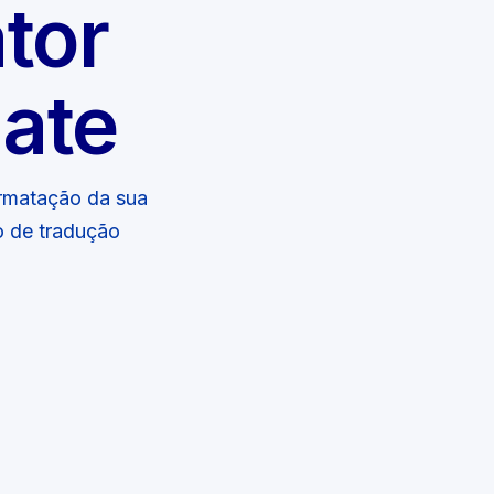
ator
late
rmatação da sua
o de tradução