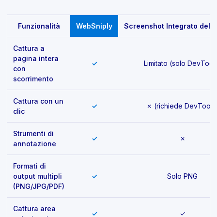
Feature comparison
Funzionalità
WebSniply
Screenshot Integrato del 
Cattura a
pagina intera
✓
Limitato (solo DevTool
con
scorrimento
Cattura con un
✓
✗ (richiede DevTools
clic
Strumenti di
✓
✗
annotazione
Formati di
output multipli
✓
Solo PNG
(PNG/JPG/PDF)
Cattura area
✓
✓