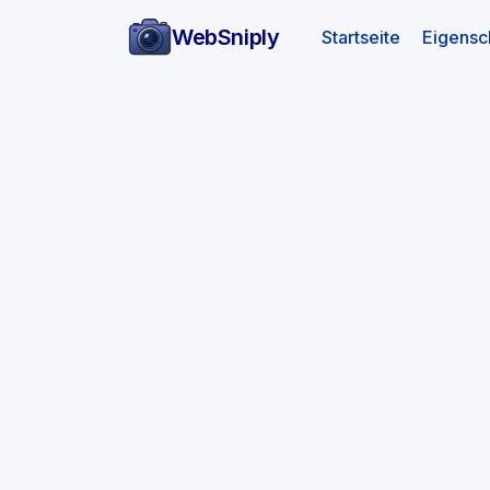
WebSniply
(aktuell)
Startseite
Eigensc