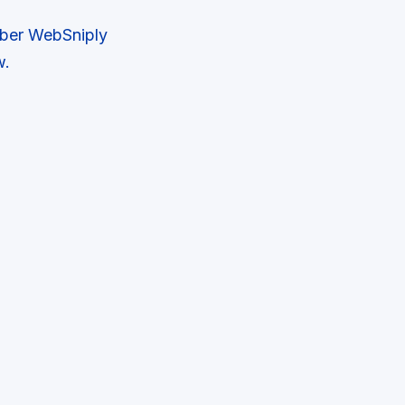
aber WebSniply
w.