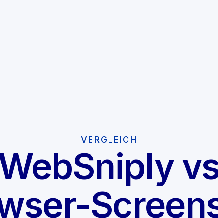
VERGLEICH
WebSniply v
wser-Screen