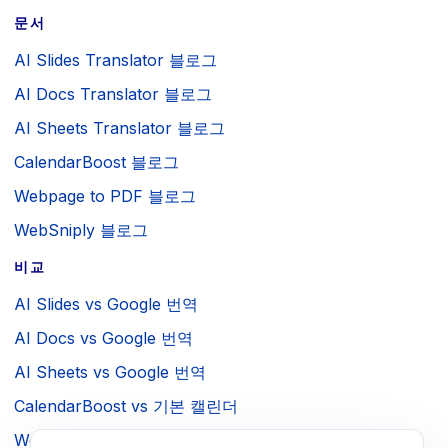
문서
AI Slides Translator 블로그
AI Docs Translator 블로그
AI Sheets Translator 블로그
CalendarBoost 블로그
Webpage to PDF 블로그
WebSniply 블로그
비교
AI Slides vs Google 번역
AI Docs vs Google 번역
AI Sheets vs Google 번역
CalendarBoost vs 기본 캘린더
Webpage to PDF vs 브라우저 인쇄