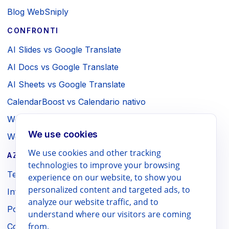
Blog WebSniply
CONFRONTI
AI Slides vs Google Translate
AI Docs vs Google Translate
AI Sheets vs Google Translate
CalendarBoost vs Calendario nativo
Webpage to PDF vs Stampa browser
We use cookies
WebSniply vs Screenshot browser
We use cookies and other tracking
AZIENDA / LEGALE
technologies to improve your browsing
Termini di servizio
experience on our website, to show you
personalized content and targeted ads, to
Informativa sulla privacy
analyze our website traffic, and to
Politica di rimborso
understand where our visitors are coming
from.
Contatti