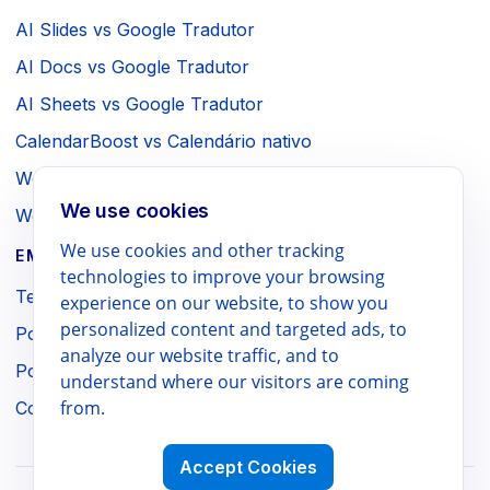
AI Slides vs Google Tradutor
AI Docs vs Google Tradutor
AI Sheets vs Google Tradutor
CalendarBoost vs Calendário nativo
Webpage to PDF vs Impressão do navegador
We use cookies
WebSniply vs Captura do navegador
We use cookies and other tracking
EMPRESA / JURÍDICO
technologies to improve your browsing
Termos de uso
experience on our website, to show you
personalized content and targeted ads, to
Política de privacidade
analyze our website traffic, and to
Política de reembolso
understand where our visitors are coming
from.
Contato
Accept Cookies