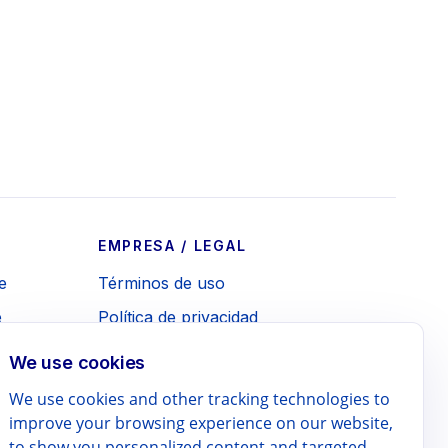
EMPRESA / LEGAL
e
Términos de uso
e
Política de privacidad
te
Política de reembolso
We use cookies
 nativo
Contacto
We use cookies and other tracking technologies to
 del
improve your browsing experience on our website,
to show you personalized content and targeted