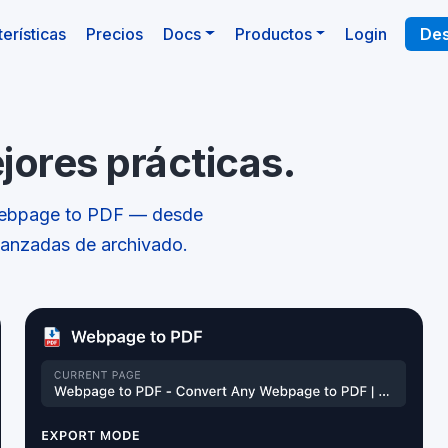
erísticas
Precios
Docs
Productos
Login
Des
jores prácticas.
Webpage to PDF — desde
vanzadas de archivado.