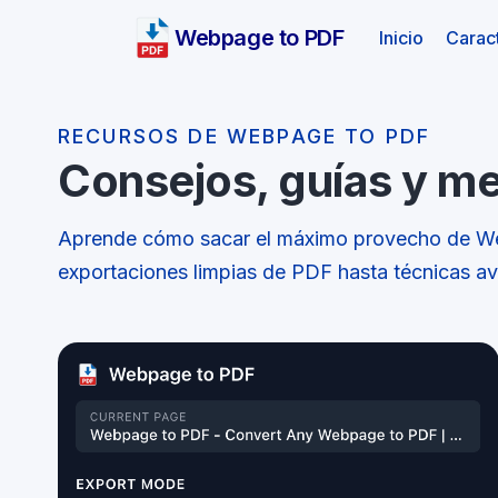
Webpage to PDF
(actual)
Inicio
Caract
RECURSOS DE WEBPAGE TO PDF
Consejos, guías y me
Aprende cómo sacar el máximo provecho de 
exportaciones limpias de PDF hasta técnicas a