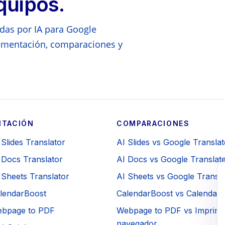
quipos.
das por IA para Google
mentación, comparaciones y
TACIÓN
COMPARACIONES
 Slides Translator
AI Slides vs Google Translat
 Docs Translator
AI Docs vs Google Translat
 Sheets Translator
AI Sheets vs Google Transla
alendarBoost
CalendarBoost vs Calendario
ebpage to PDF
Webpage to PDF vs Imprimir
navegador