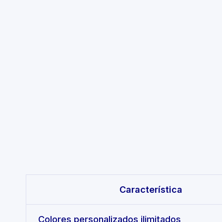
Feature comparison
Característica
Colores personalizados ilimitados