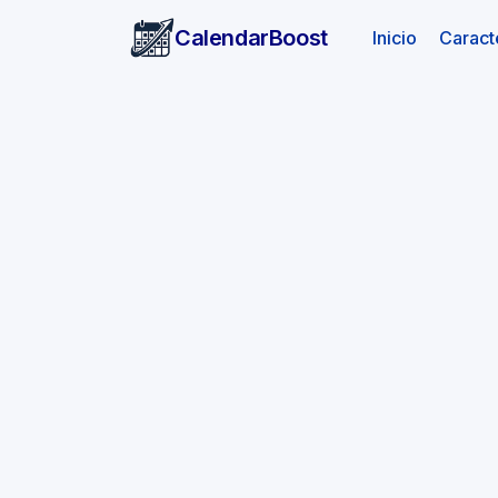
CalendarBoost
(actual)
Inicio
Caracte