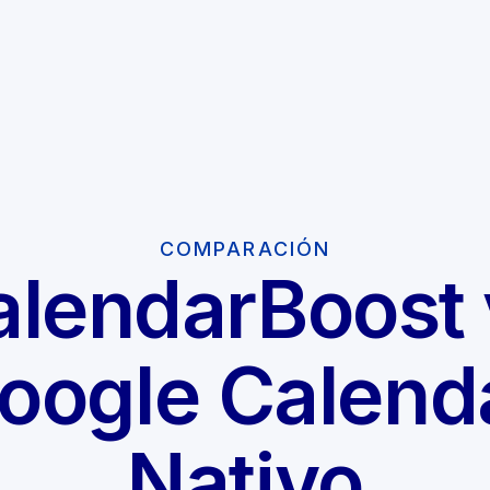
COMPARACIÓN
alendarBoost 
oogle Calend
Nativo