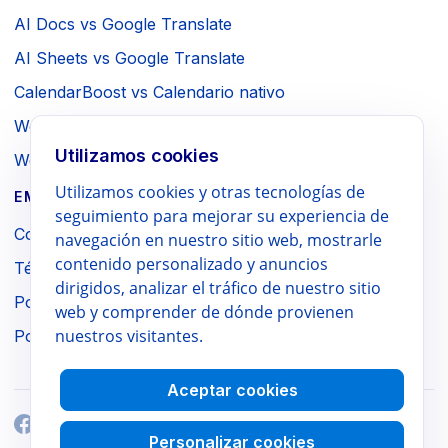
AI Docs vs Google Translate
AI Sheets vs Google Translate
CalendarBoost vs Calendario nativo
Webpage to PDF vs Imprimir del navegador
Utilizamos cookies
WebSniply vs Captura del navegador
Utilizamos cookies y otras tecnologías de
EMPRESA / LEGAL
seguimiento para mejorar su experiencia de
Contacto
navegación en nuestro sitio web, mostrarle
contenido personalizado y anuncios
Términos
dirigidos, analizar el tráfico de nuestro sitio
Política de privacidad
web y comprender de dónde provienen
nuestros visitantes.
Política de reembolso
Aceptar cookies
Personalizar cookies