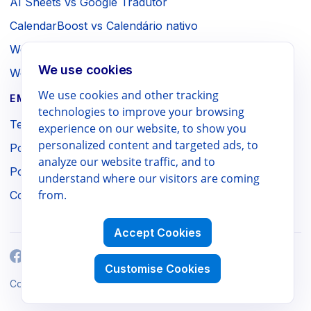
AI Sheets vs Google Tradutor
CalendarBoost vs Calendário nativo
Webpage to PDF vs Impressão do navegador
We use cookies
WebSniply vs Captura do navegador
We use cookies and other tracking
EMPRESA / JURÍDICO
technologies to improve your browsing
Termos de uso
experience on our website, to show you
personalized content and targeted ads, to
Política de privacidade
analyze our website traffic, and to
Política de reembolso
understand where our visitors are coming
from.
Contato
Accept Cookies
Customise Cookies
Workspace Power Tools
Copyright ©