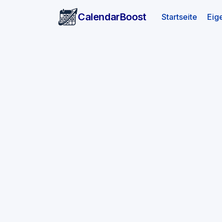
CalendarBoost
(aktuel
Startseite
Eig