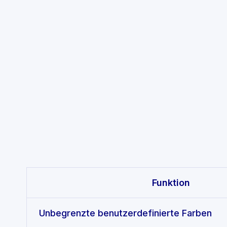
Feature comparison
Funktion
Unbegrenzte benutzerdefinierte Farben