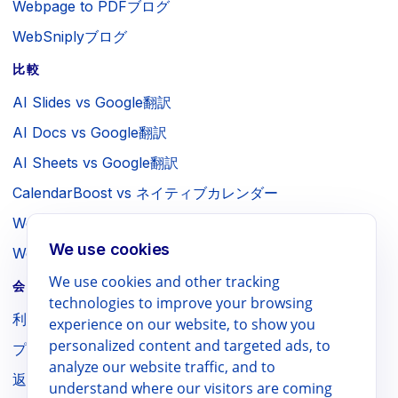
Webpage to PDFブログ
WebSniplyブログ
比較
AI Slides vs Google翻訳
AI Docs vs Google翻訳
AI Sheets vs Google翻訳
CalendarBoost vs ネイティブカレンダー
Webpage to PDF vs ブラウザ印刷
We use cookies
WebSniply vs ブラウザスクリーンショット
We use cookies and other tracking
会社 / 法的情報
technologies to improve your browsing
利用規約
experience on our website, to show you
personalized content and targeted ads, to
プライバシーポリシー
analyze our website traffic, and to
返金ポリシー
understand where our visitors are coming