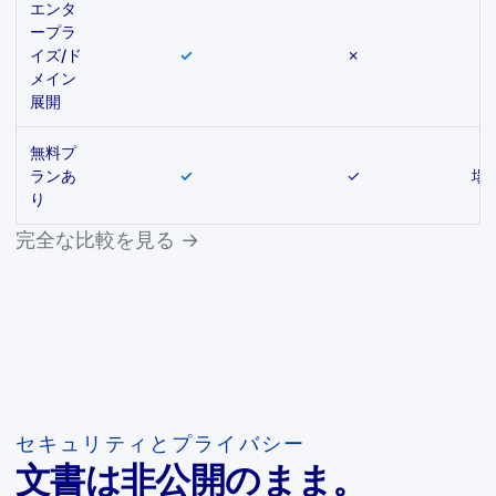
エンタ
ープラ
イズ/ド
✓
✗
メイン
展開
無料プ
ランあ
✓
✓
場
り
完全な比較を見る →
セキュリティとプライバシー
文書は非公開のまま。