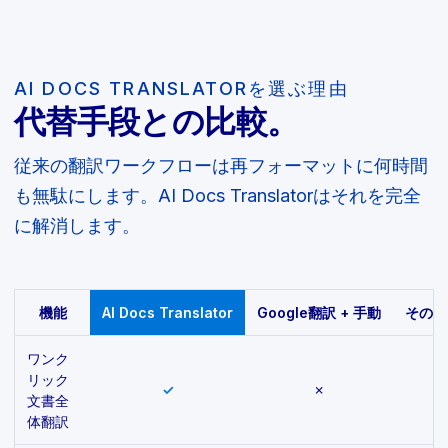
AI DOCS TRANSLATORを選ぶ理由
代替手段との比較。
従来の翻訳ワークフローは再フォーマットに何時間
も無駄にします。AI Docs Translatorはそれを完全
に解消します。
機能
AI Docs Translator
Google翻訳 + 手動
その他
ワンク
リック
✓
✗
一
文書全
体翻訳