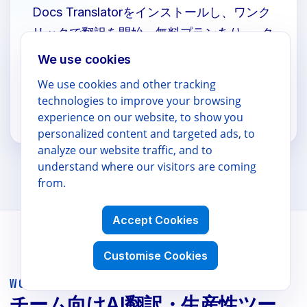
Docs Translatorをインストールし、ワンク
リックで翻訳を開始。無料プランあり — ク
レジットカード不要。
We use cookies
We use cookies and other tracking
technologies to improve your browsing
Marketplaceからインストール
experience on our website, to show you
personalized content and targeted ads, to
analyze our website traffic, and to
understand where our visitors are coming
from.
Accept Cookies
Customise Cookies
WORKSPACE POWER TOOLS
チーム向けAI翻訳・生産性ツー