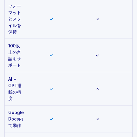
フォー
マット
とスタ
✓
✗
イルを
保持
100以
上の言
✓
✓
一
語をサ
ポート
AI +
GPT搭
✓
✗
一
載の精
度
Google
Docs内
✓
✗
で動作