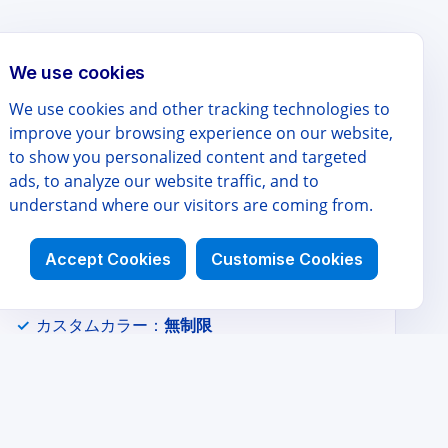
We use cookies
We use cookies and other tracking technologies to
PRO 年額
improve your browsing experience on our website,
Pro（年額）
to show you personalized content and targeted
ads, to analyze our website traffic, and to
$49
understand where our visitors are coming from.
/ 年
Accept Cookies
Customise Cookies
月額より $9.80 お得
カスタムカラー：
無制限
ビジュアルタグ：
無制限
イベントテンプレート
優先サポート