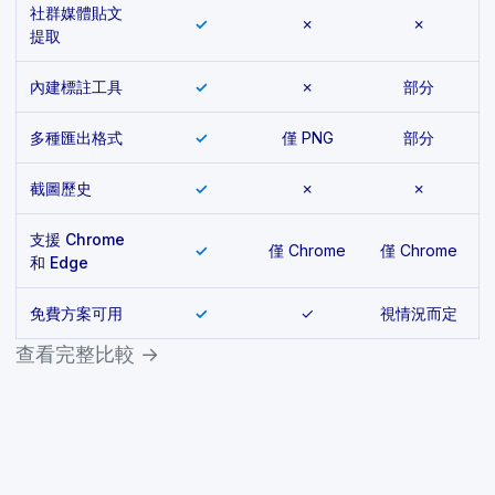
社群媒體貼文
✓
✗
✗
提取
內建標註工具
✓
✗
部分
多種匯出格式
✓
僅 PNG
部分
截圖歷史
✓
✗
✗
支援 Chrome
✓
僅 Chrome
僅 Chrome
和 Edge
免費方案可用
✓
✓
視情況而定
查看完整比較 →