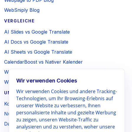
Webpage to PDF Blog
WebSniply Blog
VERGLEICHE
AI Slides vs Google Translate
AI Docs vs Google Translate
AI Sheets vs Google Translate
CalendarBoost vs Nativer Kalender
Webpage to PDF vs Browser-Druck
Wir verwenden Cookies
WebSniply vs Browser-Screenshot
Wir verwenden Cookies und andere Tracking-
UNTERNEHMEN / RECHTLICHES
Technologien, um Ihr Browsing-Erlebnis auf
Kontakt
unserer Website zu verbessern, Ihnen
personalisierte Inhalte und gezielte Werbung
Nutzungsbedingungen
zu zeigen, unseren Website-Traffic zu
Datenschutzrichtlinie
analysieren und zu verstehen, woher unsere