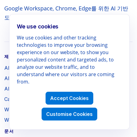
Google Workspace, Chrome, Edge를 위한 AI 기반
도구 모음을 탐색하세요 — 문서, 비교, 지원 포함.
We use cookies
We use cookies and other tracking
technologies to improve your browsing
experience on our website, to show you
제품
personalized content and targeted ads, to
analyze our website traffic, and to
AI Slides Translator
understand where our visitors are coming
AI Docs Translator
from.
AI Sheets Translator
Accept Cookies
CalendarBoost
Webpage to PDF
Customise Cookies
WebSniply
문서