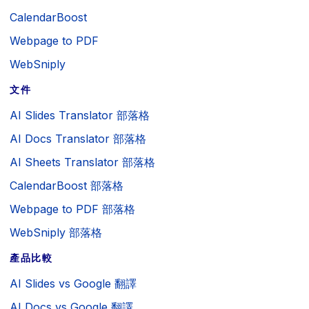
CalendarBoost
Webpage to PDF
WebSniply
文件
AI Slides Translator 部落格
AI Docs Translator 部落格
AI Sheets Translator 部落格
CalendarBoost 部落格
Webpage to PDF 部落格
WebSniply 部落格
產品比較
AI Slides vs Google 翻譯
AI Docs vs Google 翻譯