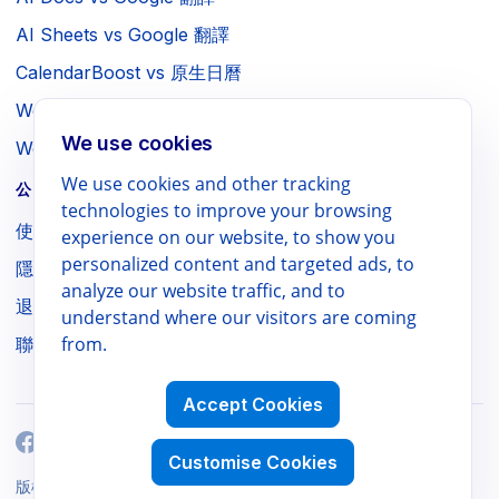
AI Sheets vs Google 翻譯
CalendarBoost vs 原生日曆
Webpage to PDF vs 瀏覽器列印
We use cookies
WebSniply vs 瀏覽器截圖
We use cookies and other tracking
公司 / 法律
technologies to improve your browsing
使用條款
experience on our website, to show you
personalized content and targeted ads, to
隱私權政策
analyze our website traffic, and to
退款政策
understand where our visitors are coming
from.
聯絡我們
Accept Cookies
Customise Cookies
Workspace Power Tools
版權 ©